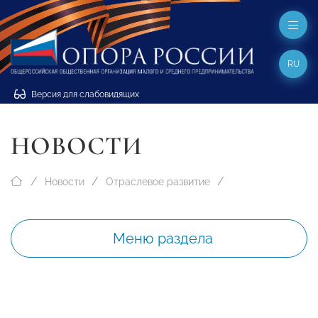
RU
Версия для слабовидящих
НОВОСТИ
Новости
Отраслевое развитие
Меню раздела