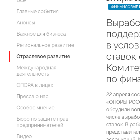
Все
ФИНАНСОВЫЕ 
Главные события
Вырабо
Анонсы
поддер
Важное для бизнеса
в усло
Региональное развитие
ставок
Отраслевое развитие
Комит
Международная
деятельность
по фин
ОПОРА в лицах
22 апреля со
Пресса о нас
«ОПОРЫ РОСС
Особое мнение
обсудили воп
числе вырабо
Бюро по защите прав
ставок. В ра
предпринимателей
представител
Видео
ассоциаций, 