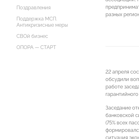
предпринима
Поздравления
разных регио
Поддержка МСП.
Антикризисные меры
СВОй бизнес
ОПОРА — СТАРТ
22 апреля со
обсудили воп
работе засед
гарантийного
Заседание о
банковской с
(75% всех пас
формировался
ситуация эк