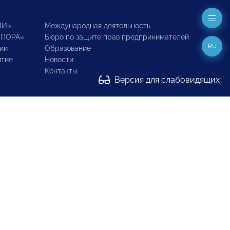
ИИ»
Международная деятельность
ОПОРА»
Бюро по защите прав предпринимателей
RU
ии
Образование
итие
Новости
Контакты
Версия для слабовидящих