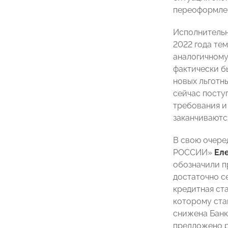
переоформлен
Исполнительн
2022 года те
аналогичному
фактически б
новых льготн
сейчас посту
требования и
заканчиваютс
В свою очере
РОССИИ»
Ел
обозначили 
достаточно с
кредитная ст
которому ста
снижена Банк
предложено р