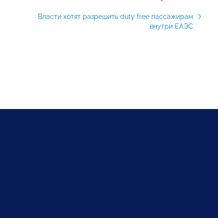
Власти хотят разрешить duty free пассажирам
внутри ЕАЭС