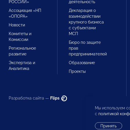
РОССИИ»
деятельность
Ассоциация «НП
Декларация о
«ОПОРА»
взаимодействии
крупного бизнеса
Новости
с субъектами
Комитеты и
МСП
Комиссии
Бюро по защите
Региональное
прав
развитие
предпринимателей
Экспертиза и
Образование
Аналитика
Проекты
Разработка сайта —
Flips
Мы используем co
с
политикой конф
Принять