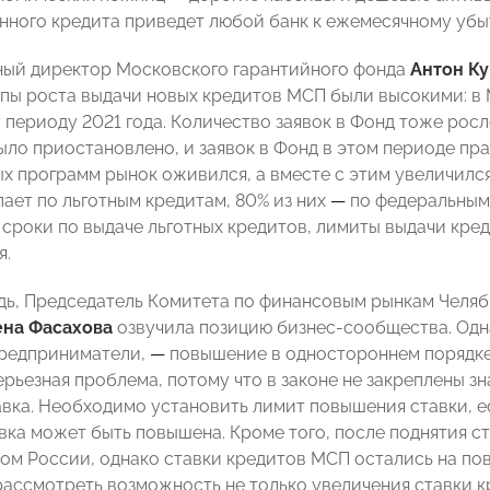
ного кредита приведет любой банк к ежемесячному убытк
ый директор Московского гарантийного фонда
Антон К
мпы роста выдачи новых кредитов МСП были высокими: в 
 периоду 2021 года. Количество заявок в Фонд тоже рос
ыло приостановлено, и заявок в Фонд в этом периоде пра
ых программ рынок оживился, а вместе с этим увеличился
пает по льготным кредитам, 80% из них
—
по федеральным
 сроки по выдаче льготных кредитов, лимиты выдачи кре
я.
дь,
Председатель Комитета по финансовым рынкам Челя
ена Фасахова
озвучила позицию бизнес-сообщества. Одн
предприниматели,
—
повышение в одностороннем порядке 
ерьезная проблема, потому что в законе не закреплены з
авка. Необходимо установить лимит повышения ставки, ес
вка может быть повышена. Кроме того, после поднятия с
ом России, однако ставки кредитов МСП остались на пов
ассмотреть возможность не только увеличения ставки кр