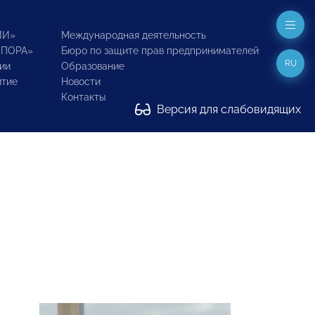
ИИ»
Международная деятельность
ОПОРА»
Бюро по защите прав предпринимателей
RU
ии
Образование
итие
Новости
Контакты
Версия для слабовидящих