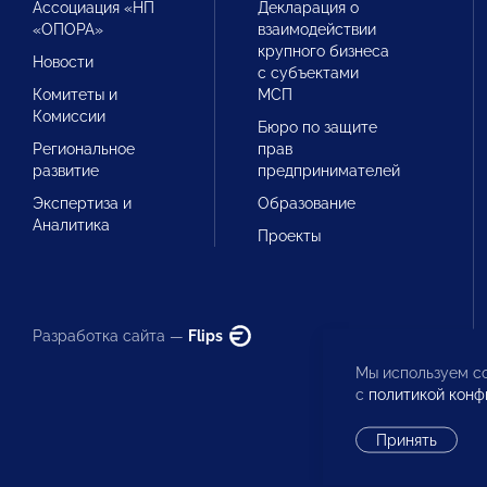
Ассоциация «НП
Декларация о
«ОПОРА»
взаимодействии
крупного бизнеса
Новости
с субъектами
Комитеты и
МСП
Комиссии
Бюро по защите
Региональное
прав
развитие
предпринимателей
Экспертиза и
Образование
Аналитика
Проекты
Разработка сайта —
Flips
Мы используем co
с
политикой конф
Принять