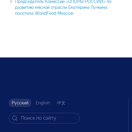
Председатель Комиссии «ОПОРЫ РОССИИ» по
развитию мясной отрасли Екатерина Лучкина
посетила WorldFood Moscow
Русский
English
中文