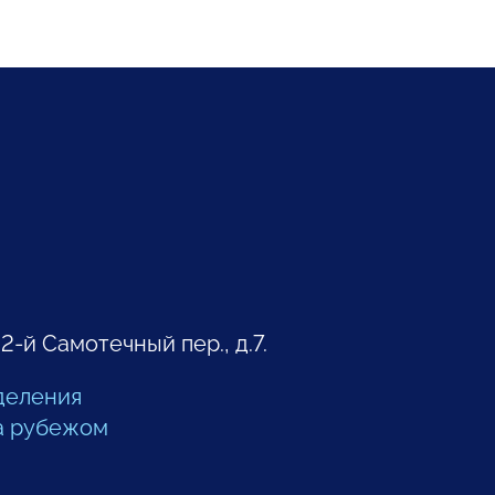
 2-й Самотечный пер., д.7.
деления
а рубежом