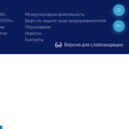
ИИ»
Международная деятельность
ОПОРА»
Бюро по защите прав предпринимателей
RU
ии
Образование
итие
Новости
Контакты
Версия для слабовидящих