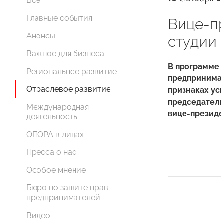
Все
Главные события
Вице-п
Анонсы
студии
Важное для бизнеса
В программе
Региональное развитие
предпринимат
Отраслевое развитие
признаках ус
председател
Международная
вице-презид
деятельность
ОПОРА в лицах
Пресса о нас
Особое мнение
Бюро по защите прав
предпринимателей
Видео