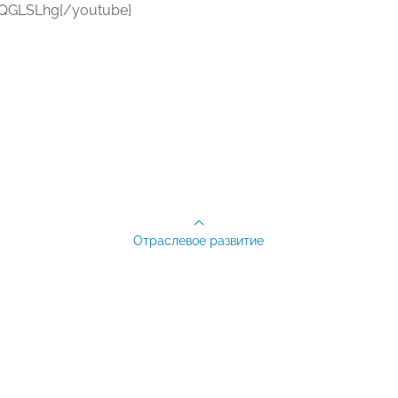
JQGLSLhg{/youtube}
Отраслевое развитие