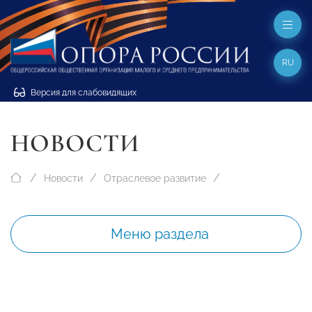
RU
Версия для слабовидящих
НОВОСТИ
Новости
Отраслевое развитие
Меню раздела