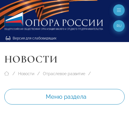
RU
Версия для слабовидящих
НОВОСТИ
Новости
Отраслевое развитие
Меню раздела