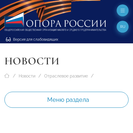
RU
Версия для слабовидящих
НОВОСТИ
Новости
Отраслевое развитие
Меню раздела