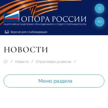
RU
Версия для слабовидящих
НОВОСТИ
Новости
Отраслевое развитие
Меню раздела