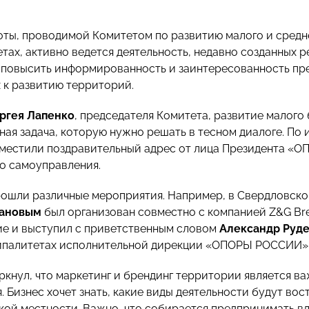
оты, проводимой Комитетом по развитию малого и средн
тах, активно ведется деятельность, недавно созданных 
то повысить информированность и заинтересованность п
 к развитию территорий.
ргея Лапенко
, председателя Комитета, развитие малого
ная задача, которую нужно решать в тесном диалоге. По 
зместили поздравительный адрес от лица Президента «
о самоуправления.
рошли различные мероприятия. Например, в Свердловско
лановым
был организован совместно с компанией Z&G Br
ие и выступил с приветственным словом
Александр Руд
ипалитетах исполнительной дирекции «ОПОРЫ РОССИИ»
ркнул, что маркетинг и брендинг территории является 
 Бизнес хочет знать, какие виды деятельности будут вос
ской местности. Важно, что собирается предпринимать вл