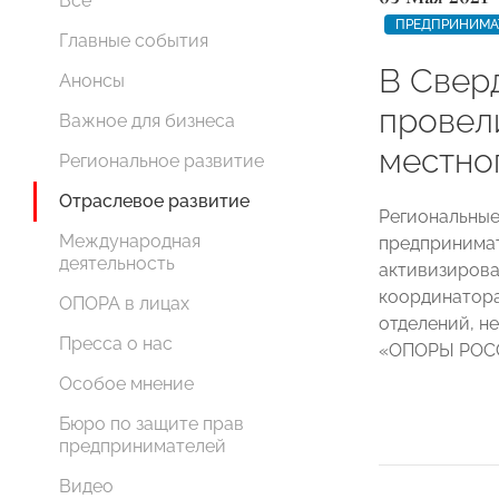
Все
ПРЕДПРИНИМА
Главные события
В Свер
Анонсы
провел
Важное для бизнеса
местно
Региональное развитие
Отраслевое развитие
Региональные
Международная
предпринимат
деятельность
активизирова
координатора
ОПОРА в лицах
отделений, н
Пресса о нас
«ОПОРЫ РО
Особое мнение
Бюро по защите прав
предпринимателей
Видео