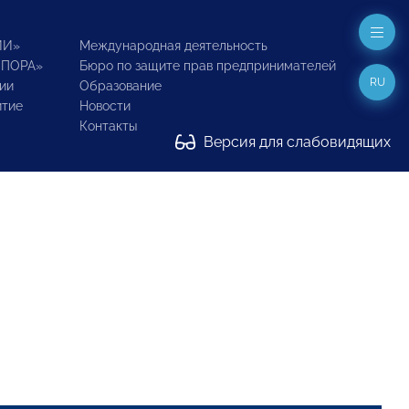
ИИ»
Международная деятельность
ОПОРА»
Бюро по защите прав предпринимателей
RU
ии
Образование
итие
Новости
Контакты
Версия для слабовидящих