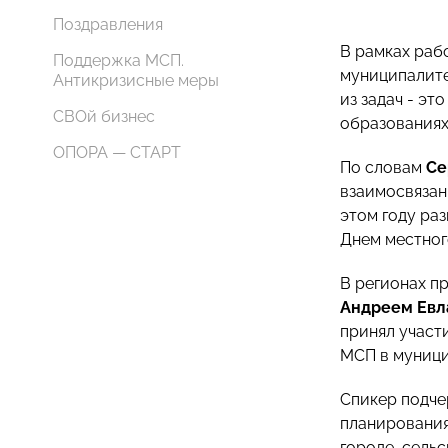
Поздравления
В рамках раб
Поддержка МСП.
муниципалите
Антикризисные меры
из задач - э
СВОй бизнес
образованиях
ОПОРА — СТАРТ
По словам
Се
взаимосвязан
этом году ра
Днем местног
В регионах п
Андреем Ев
принял участ
МСП в муниц
Спикер подче
планирования.
городе, сель