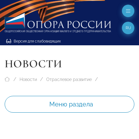
RU
Версия для слабовидящих
НОВОСТИ
Новости
Отраслевое развитие
Меню раздела