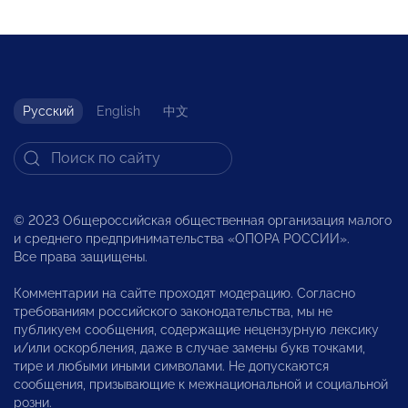
Русский
English
中文
© 2023 Общероссийская общественная организация малого
и среднего предпринимательства «ОПОРА РОССИИ».
Все права защищены.
Комментарии на сайте проходят модерацию. Согласно
требованиям российского законодательства, мы не
публикуем сообщения, содержащие нецензурную лексику
и/или оскорбления, даже в случае замены букв точками,
тире и любыми иными символами. Не допускаются
сообщения, призывающие к межнациональной и социальной
розни.