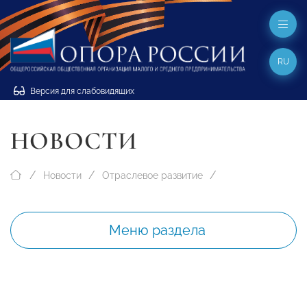
RU
Версия для слабовидящих
НОВОСТИ
Новости
Отраслевое развитие
Меню раздела