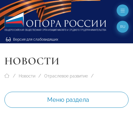
RU
Версия для слабовидящих
НОВОСТИ
Новости
Отраслевое развитие
Меню раздела