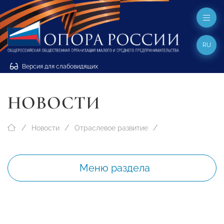
RU
Версия для слабовидящих
НОВОСТИ
Новости
Отраслевое развитие
Меню раздела