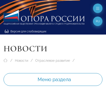
RU
Версия для слабовидящих
НОВОСТИ
Новости
Отраслевое развитие
Меню раздела