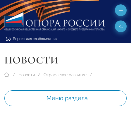
RU
Версия для слабовидящих
НОВОСТИ
Новости
Отраслевое развитие
Меню раздела