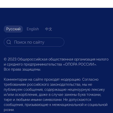
Русский
English
中文
© 2023 Общероссийская общественная организация малого
и среднего предпринимательства «ОПОРА РОССИИ».
Все права защищены.
Комментарии на сайте проходят модерацию. Согласно
требованиям российского законодательства, мы не
публикуем сообщения, содержащие нецензурную лексику
и/или оскорбления, даже в случае замены букв точками,
тире и любыми иными символами. Не допускаются
сообщения, призывающие к межнациональной и социальной
розни.