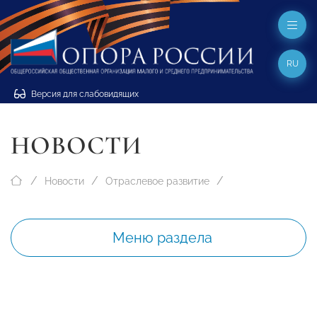
RU
Версия для слабовидящих
НОВОСТИ
Новости
Отраслевое развитие
Меню раздела