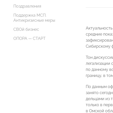
Поздравления
Поддержка МСП.
Антикризисные меры
Актуальность
СВОй бизнес
средние показ
ОПОРА — СТАРТ
зафиксирована
Сибирскому ф
Тон дискусси
легализации
по данному в
границу, в т
По данным оф
занято сегодн
дельцами из 
только в пер
в Омской обл