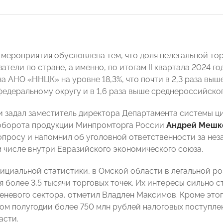
 мероприятия обусловлена тем, что доля нелегальной то
атели по стране, а именно, по итогам II квартала 2024 г
 АНО «ННЦК» на уровне 18,3%, что почти в 2,3 раза выше
едеральному округу и в 1,6 раза выше среднероссийског
и задал заместитель директора Департамента системы 
 оборота продукции Минпромторга России
Андрей Мешк
опросу и напомнил об уголовной ответственности за не
ом числе внутри Евразийского экономического союза.
ициальной статистики, в Омской области в легальной р
я более 3,5 тысячи торговых точек. Их интересы сильно 
теневого сектора, отметил Владлен Максимов. Кроме это
вом полугодии более 750 млн рублей налоговых поступле
асти.