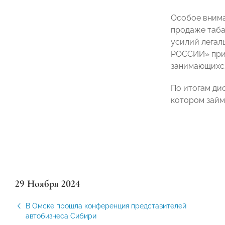
Особое внима
продаже таба
усилий легал
РОССИИ» прин
занимающихся
По итогам ди
котором займ
29 Ноября 2024
В Омске прошла конференция представителей
автобизнеса Сибири