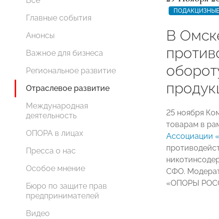
Все
ПОДАКЦИЗНЫЕ
Главные события
В Омск
Анонсы
против
Важное для бизнеса
оборот
Региональное развитие
продук
Отраслевое развитие
Международная
25 ноября К
деятельность
товарам в ра
ОПОРА в лицах
Ассоциации 
противодейст
Пресса о нас
никотинсодер
Особое мнение
СФО. Модерат
«ОПОРЫ РО
Бюро по защите прав
предпринимателей
Видео