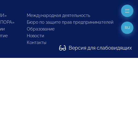
ИИ»
Международная деятельность
ОПОРА»
Бюро по защите прав предпринимателей
RU
ии
Образование
итие
Новости
Контакты
Версия для слабовидящих