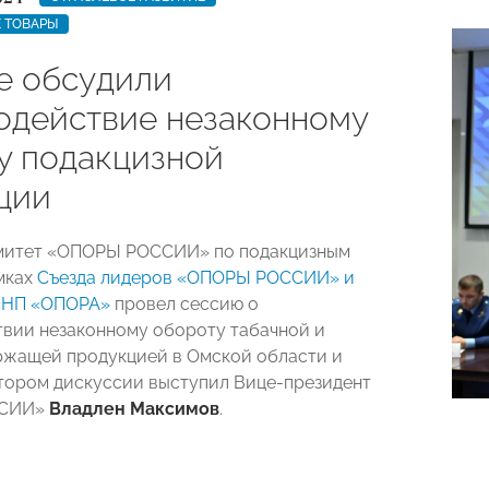
 ТОВАРЫ
е обсудили
одействие незаконному
у подакцизной
ции
омитет «ОПОРЫ РОССИИ» по подакцизным
мках
Съезда лидеров «ОПОРЫ РОССИИ» и
«НП «ОПОРА»
провел сессию о
вии незаконному обороту табачной и
жащей продукцией в Омской области и
ором дискуссии выступил Вице-президент
ССИИ»
Владлен Максимов
.