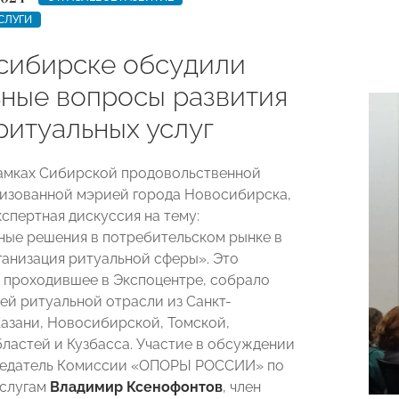
СЛУГИ
сибирске обсудили
ьные вопросы развития
ритуальных услуг
рамках Сибирской продовольственной
низованной мэрией города Новосибирска,
спертная дискуссия на тему:
ые решения в потребительском рынке в
рганизация ритуальной сферы». Это
 проходившее в Экспоцентре, собрало
ей ритуальной отрасли из Санкт-
Казани, Новосибирской, Томской,
ластей и Кузбасса. Участие в обсуждении
седатель Комиссии «ОПОРЫ РОССИИ» по
услугам
Владимир Ксенофонтов
, член