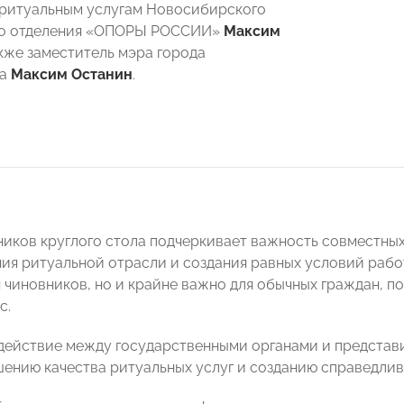
ритуальным услугам Новосибирского
го отделения «ОПОРЫ РОССИИ»
Максим
акже заместитель мэра города
ка
Максим Останин
.
ников круглого стола подчеркивает важность совместных
ия ритуальной отрасли и создания равных условий работ
я чиновников, но и крайне важно для обычных граждан, п
с.
действие между государственными органами и представ
шению качества ритуальных услуг и созданию справедлив