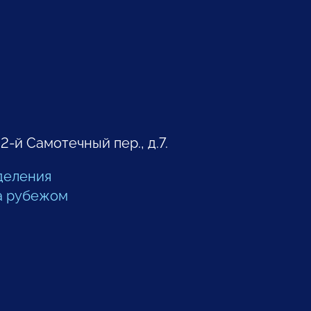
 2-й Самотечный пер., д.7.
деления
а рубежом