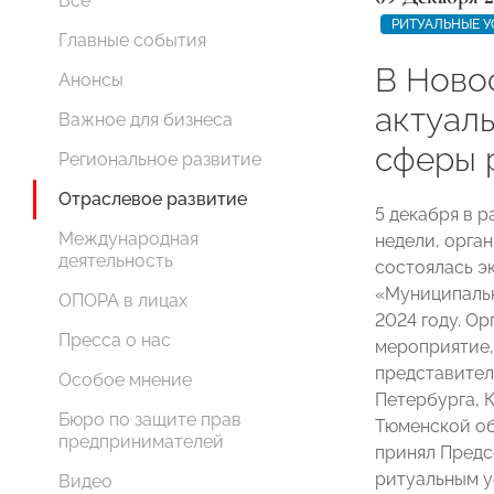
Все
РИТУАЛЬНЫЕ У
Главные события
В Ново
Анонсы
актуал
Важное для бизнеса
сферы 
Региональное развитие
Отраслевое развитие
5 декабря в 
Международная
недели, орга
деятельность
состоялась эк
«Муниципальн
ОПОРА в лицах
2024 году. О
Пресса о нас
мероприятие,
представител
Особое мнение
Петербурга, 
Бюро по защите прав
Тюменской об
предпринимателей
принял Пред
ритуальным 
Видео