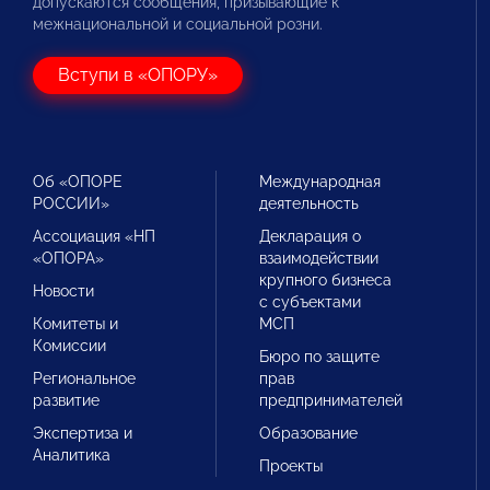
допускаются сообщения, призывающие к
межнациональной и социальной розни.
Вступи в «ОПОРУ»
Об «ОПОРЕ
Международная
РОССИИ»
деятельность
Ассоциация «НП
Декларация о
«ОПОРА»
взаимодействии
крупного бизнеса
Новости
с субъектами
Комитеты и
МСП
Комиссии
Бюро по защите
Региональное
прав
развитие
предпринимателей
Экспертиза и
Образование
Аналитика
Проекты