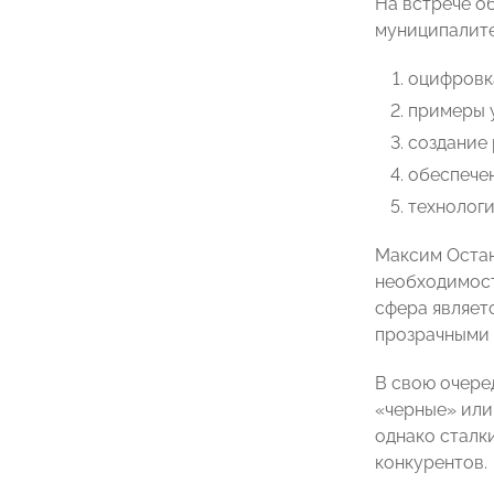
На встрече о
муниципалите
оцифровк
примеры у
создание 
обеспече
технологи
Максим Остан
необходимост
сфера являет
прозрачными 
В свою очере
«черные» или
однако сталк
конкурентов.