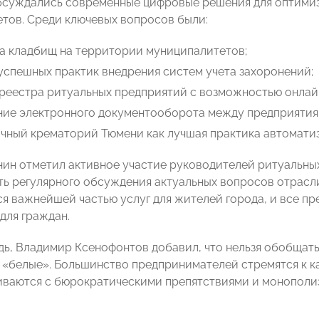
бсуждались современные цифровые решения для оптимиз
тов. Среди ключевых вопросов были:
а кладбищ на территории муниципалитетов;
спешных практик внедрения систем учета захоронений;
реестра ритуальных предприятий с возможностью онлайн
ние электронного документооборота между предприяти
чный крематорий Тюмени как лучшая практика автомати
ин отметил активное участие руководителей ритуальных
ь регулярного обсуждения актуальных вопросов отрасли.
ся важнейшей частью услуг для жителей города, и все п
для граждан.
дь, Владимир Ксенофонтов добавил, что нельзя обобщать
 «белые». Большинство предпринимателей стремятся к к
иваются с бюрократическими препятствиями и монополи