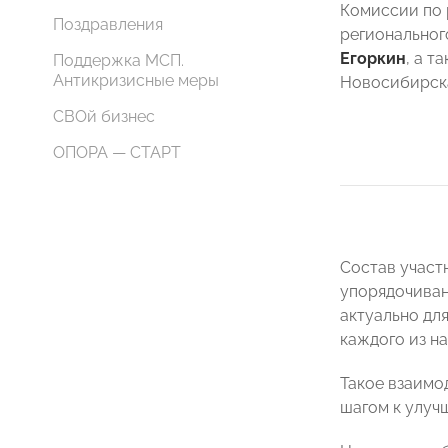
Комиссии по 
Поздравления
регионально
Егоркин
, а т
Поддержка МСП.
Антикризисные меры
Новосибирс
СВОй бизнес
ОПОРА — СТАРТ
Состав участ
упорядочиван
актуально дл
каждого из на
Такое взаимо
шагом к улуч