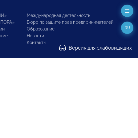
ИИ»
Международная деятельность
ОПОРА»
Бюро по защите прав предпринимателей
RU
ии
Образование
итие
Новости
Контакты
Версия для слабовидящих