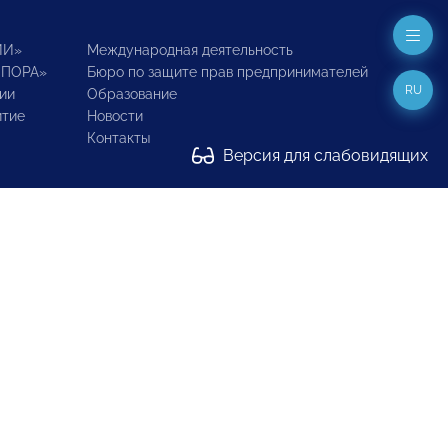
ИИ»
Международная деятельность
ОПОРА»
Бюро по защите прав предпринимателей
RU
ии
Образование
итие
Новости
Контакты
Версия для слабовидящих