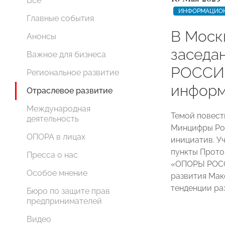
Все
ИНФОРМАЦИОН
Главные события
В Моск
Анонсы
заседа
Важное для бизнеса
РОССИ
Региональное развитие
информ
Отраслевое развитие
Международная
Темой повест
деятельность
Минцифры Ро
ОПОРА в лицах
инициатив. У
пункты Прото
Пресса о нас
«ОПОРЫ РОСС
Особое мнение
развития Мак
тенденции ра
Бюро по защите прав
предпринимателей
Видео