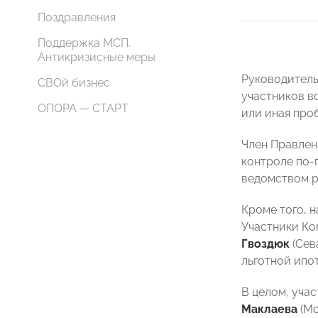
Поздравления
Поддержка МСП.
Антикризисные меры
Руководител
СВОй бизнес
участников вс
ОПОРА — СТАРТ
или иная про
Член Правле
контроле по-
ведомством р
Кроме того, 
Участники К
Гвоздюк
(Сев
льготной ипо
В целом, уча
Маклаева
(Мо