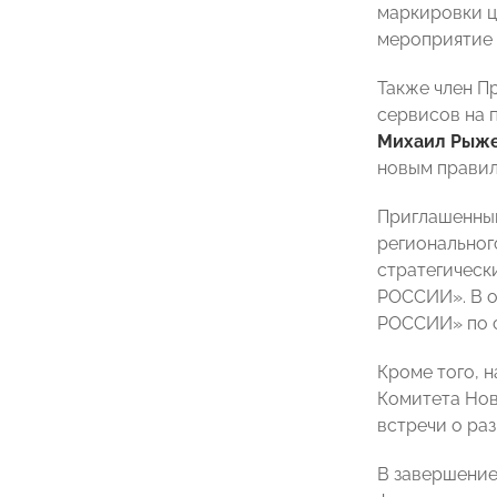
маркировки ц
мероприятие
Также член 
сервисов на 
Михаил Рыж
новым правил
Приглашенным
региональног
стратегическ
РОССИИ». В 
РОССИИ» по 
Кроме того, 
Комитета Но
встречи о ра
В завершение