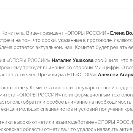
ь Комитета, Вице-президент «ОПОРЫ РОССИИ»
Елена Во
тречи на том, что сроки, указанные в протоколе, являют
блема остается актуальной, наш Комитет будет решать е
ния «ОПОРЫ РОССИИ»
Наталия Ушакова
сообщила, что 
прежнему требует внимания со стороны Минцифры. О во
ассказал и член Президиума НП «ОПОРА»
Алексей Агар
на контроле у Комитета вопросы государственной поддер
омитета «ОПОРЫ РОССИИ» по информационным техноло
астополь) обратили особое внимание на необходимость 
теки для молодых специалистов и условий получения кре
стники высоко отметили взаимодействие «ОПОРЫ РОССИ
сковская область) отметила, что удалось наладить акти