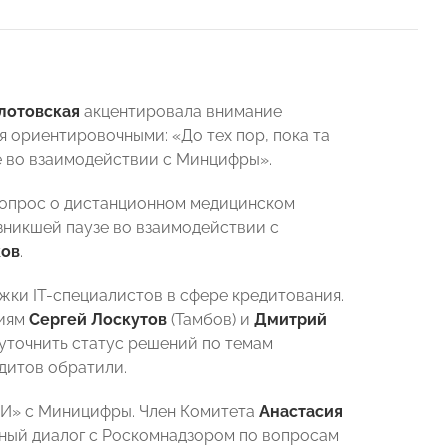
лотовская
акцентировала внимание
ся ориентировочными: «До тех пор, пока та
е во взаимодействии с Минцифры».
вопрос о дистанционном медицинском
зникшей паузе во взаимодействии с
ков
.
жки IT-специалистов в сфере кредитования.
гиям
Сергей Лоскутов
(Тамбов) и
Дмитрий
уточнить статус решений по темам
дитов обратили.
И» с Миницифры. Член Комитета
Анастасия
вный диалог с Роскомнадзором по вопросам