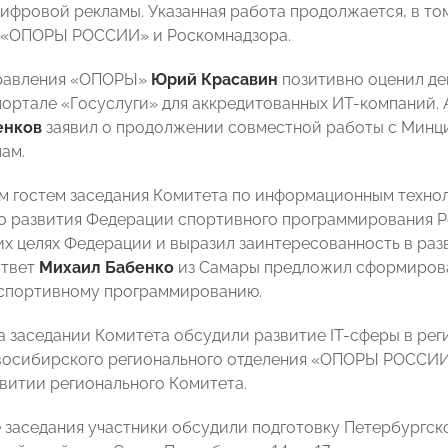
ифровой рекламы. Указанная работа продолжается, в то
 «ОПОРЫ РОССИИ» и Роскомнадзора.
Правления «ОПОРЫ»
Юрий Красавин
позитивно оценил де
портале «Госуслуги» для аккредитованных ИТ-компаний
енков
заявил о продолжении
совместной работы с Минци
ам.
 гостем заседания Комитета по информационным техноло
о развития Федерации спортивного программирования 
их целях Федерации и выразил заинтересованность в ра
ответ
Михаил Бабенко
из Самары
предложил сформиров
спортивному программированию.
на заседании Комитета обсудили развитие IТ-сферы в ре
восибирского регионального отделения «ОПОРЫ РОССИ
звитии регионального Комитета.
 заседания участники обсудили подготовку Петербургс