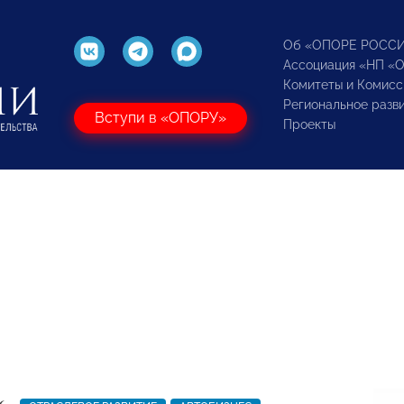
Об «ОПОРЕ РОСС
Ассоциация «НП «
Комитеты и Комисс
Региональное разв
Вступи в «ОПОРУ»
Проекты