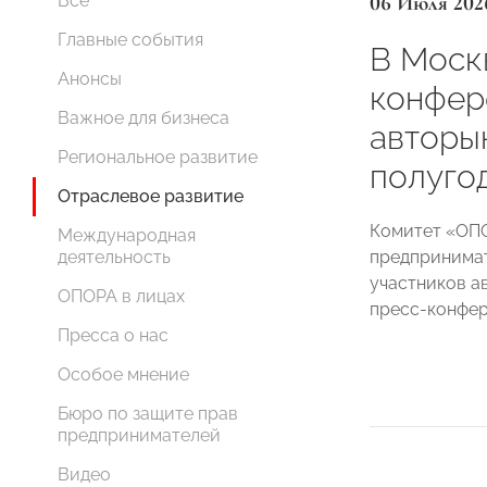
06 Июля 202
Все
Главные события
В Моск
Анонсы
конфер
Важное для бизнеса
авторы
Региональное развитие
полуго
Отраслевое развитие
Комитет «ОП
Международная
предпринимат
деятельность
участников а
ОПОРА в лицах
пресс-конфе
Пресса о нас
Особое мнение
Бюро по защите прав
предпринимателей
Видео