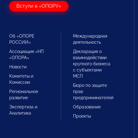
Вступи в «ОПОРУ»
Об «ОПОРЕ
Международная
РОССИИ»
деятельность
Ассоциация «НП
Декларация о
«ОПОРА»
взаимодействии
крупного бизнеса
Новости
с субъектами
Комитеты и
МСП
Комиссии
Бюро по защите
Региональное
прав
развитие
предпринимателей
Экспертиза и
Образование
Аналитика
Проекты