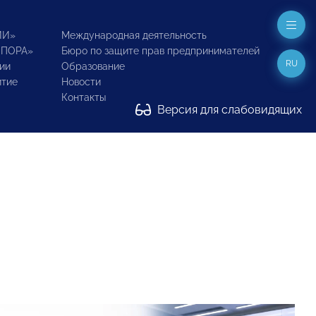
ИИ»
Международная деятельность
ОПОРА»
Бюро по защите прав предпринимателей
RU
ии
Образование
итие
Новости
Контакты
Версия для слабовидящих