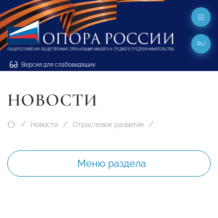
RU
Версия для слабовидящих
НОВОСТИ
Новости
Отраслевое развитие
Меню раздела