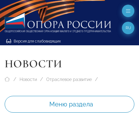
RU
Версия для слабовидящих
НОВОСТИ
Новости
Отраслевое развитие
Меню раздела