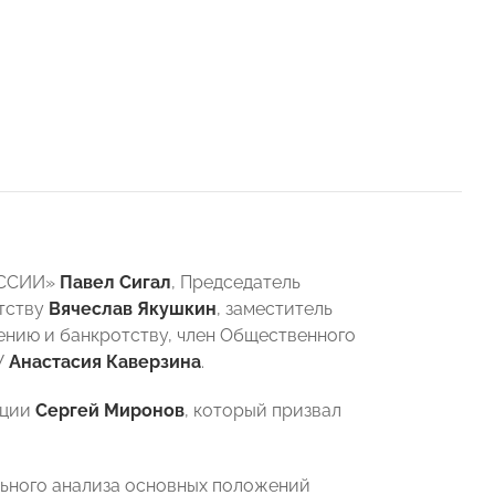
РОССИИ»
Павел Сигал
, Председатель
тству
Вячеслав Якушкин
, заместитель
ию и банкротству, член Общественного
У
Анастасия Каверзина
.
кции
Сергей Миронов
, который призвал
льного анализа основных положений