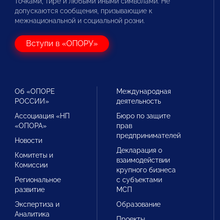
точками, тире и любыми иными символами. Не
допускаются сообщения, призывающие к
межнациональной и социальной розни.
Вступи в «ОПОРУ»
Об «ОПОРЕ
Международная
РОССИИ»
деятельность
Ассоциация «НП
Бюро по защите
«ОПОРА»
прав
предпринимателей
Новости
Декларация о
Комитеты и
взаимодействии
Комиссии
крупного бизнеса
Региональное
с субъектами
развитие
МСП
Экспертиза и
Образование
Аналитика
Проекты