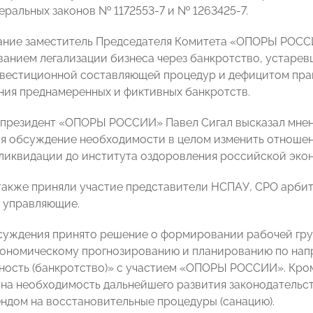
еральных законов № 1172553-7 и № 1263425-7.
ние заместитель Председателя Комитета «ОПОРЫ РОССИ
анием легализации бизнеса через банкротство, устарев
вестиционной составляющей процедур и дефицитом прав
ия преднамеренных и фиктивных банкротств.
президент «ОПОРЫ РОССИИ» Павел Сигал высказал мнени
ся обсуждение необходимости в целом изменить отношени
ликвидации до института оздоровления российской эко
также приняли участие представители НСПАУ, СРО арб
 управляющие.
суждения принято решение о формировании рабочей груп
ономическому прогнозированию и планированию по нап
ность (банкротство)» с участием «ОПОРЫ РОССИИ». Кром
на необходимость дальнейшего развития законодательств
ндом на восстановительные процедуры (санацию).