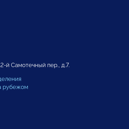
 2-й Самотечный пер., д.7.
деления
а рубежом