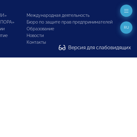
ИИ»
Международная деятельность
ОПОРА»
Бюро по защите прав предпринимателей
RU
ии
Образование
итие
Новости
Контакты
Версия для слабовидящих