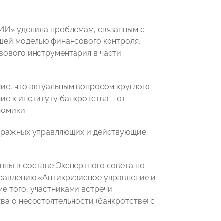
И» уделила проблемам, связанным с
шей моделью финансового контроля,
ового инструментария в части
е, что актуальным вопросом круглого
е к институту банкротства – от
номики.
итражных управляющих и действующие
пы в составе Экспертного совета по
равлению «Антикризисное управление и
е того, участниками встречи
а о несостоятельности (банкротстве) с