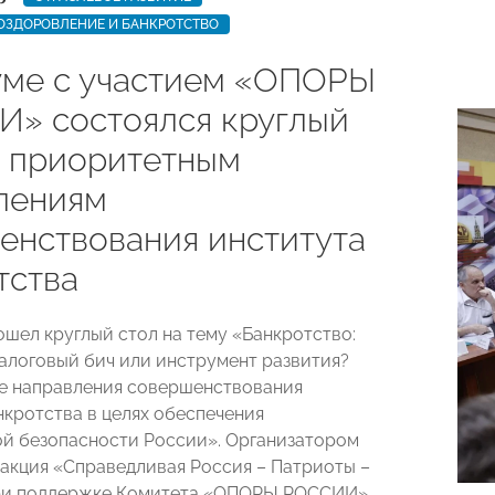
ОЗДОРОВЛЕНИЕ И БАНКРОТСТВО
уме с участием «ОПОРЫ
» состоялся круглый
о приоритетным
лениям
енствования института
тства
ошел круглый стол на тему «Банкротство:
налоговый бич или инструмент развития?
е направления совершенствования
нкротства в целях обеспечения
й безопасности России». Организатором
акция «Справедливая Россия – Патриоты –
при поддержке Комитета «ОПОРЫ РОССИИ»