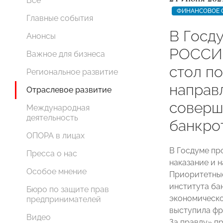
Все
ФИНАНСОВОЕ 
Главные события
В Госд
Анонсы
РОССИИ
Важное для бизнеса
стол п
Региональное развитие
направ
Отраслевое развитие
соверш
Международная
деятельность
банкро
ОПОРА в лицах
В Госдуме пр
Пресса о нас
наказание и 
Особое мнение
Приоритетны
института ба
Бюро по защите прав
экономическо
предпринимателей
выступила фр
Видео
За правду» 