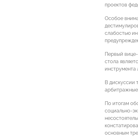
проектов фед
Особое внима
дестимулиров
слабостью ин
предупрежден
Первый вице-
стола являет
инструмента 
В дискуссии 
арбитражные
По итогам об
социально-эк
несостоятель
констатирова
основным тре