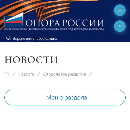
RU
Версия для слабовидящих
НОВОСТИ
Новости
Отраслевое развитие
Меню раздела