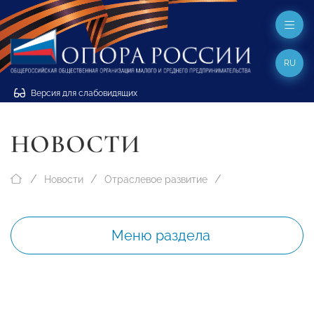
RU
Версия для слабовидящих
НОВОСТИ
Новости
Отраслевое развитие
Меню раздела