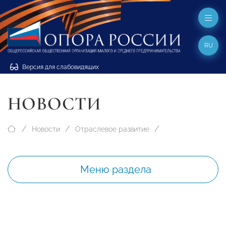
RU
Версия для слабовидящих
НОВОСТИ
Новости
Отраслевое развитие
Меню раздела