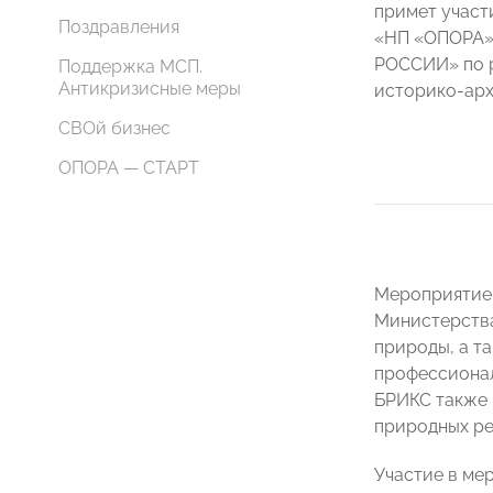
примет участ
Поздравления
«НП «ОПОРА»
РОССИИ» по р
Поддержка МСП.
Антикризисные меры
историко-арх
СВОй бизнес
ОПОРА — СТАРТ
Мероприятие 
Министерства
природы, а т
профессионал
БРИКС также 
природных ре
Участие в ме