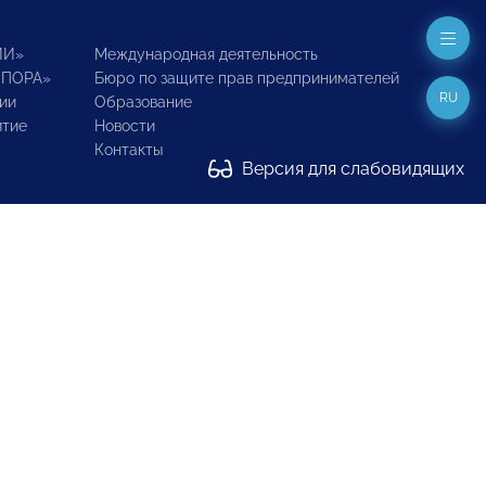
ИИ»
Международная деятельность
ОПОРА»
Бюро по защите прав предпринимателей
RU
ии
Образование
итие
Новости
Контакты
Версия для слабовидящих