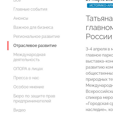
Все
ИСТОРИКО-АРХ
Главные события
Татьяна
Анонсы
главно
Важное для бизнеса
России
Региональное развитие
Отраслевое развитие
3-4 апреля в
Международная
главное парк
деятельность
выставка-кон
развитию ком
ОПОРА в лицах
общественных
Пресса о нас
природных те
Международны
Особое мнение
Всероссийски
Бюро по защите прав
спикера меро
предпринимателей
«Городская с
наследие», ко
Видео