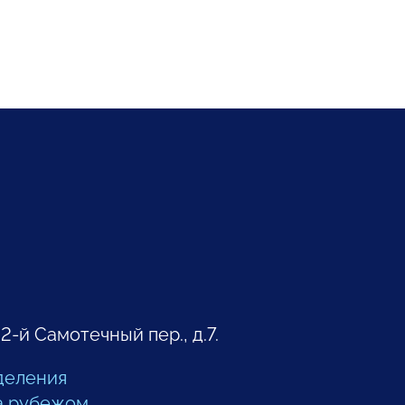
 2-й Самотечный пер., д.7.
деления
а рубежом