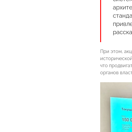
архите
станда
привле
расска
При этом, ак
исторической
что продвига
органов влас