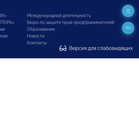
ИИ»
Международная деятельность
ОПОРА»
Бюро по защите прав предпринимателей
RU
ии
Образование
итие
Новости
Контакты
Версия для слабовидящих