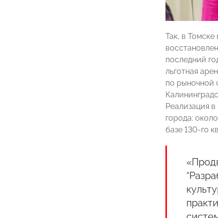
Так, в Томске
восстановлен
последний го
льготная арен
по рыночной 
Калининградс
Реализация в
города: около
базе 130-го к
«Прод
“Разр
культу
практи
систем