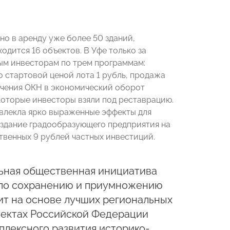
но в аренду уже более 50 зданий,
дится 16 объектов. В Уфе только за
ным инвесторам по трем программам:
о стартовой ценой лота 1 рубль, продажа
ечения ОКН в экономический оборот
оторые инвесторы взяли под реставрацию.
овлекла ярко выраженные эффекты для
 создание градообразующего предприятия на
ственных 9 рублей частных инвестиций.
ьная общественная инициатива
в по сохранению и приумножению
ит на основе лучших региональных
бъектах Российской Федерации
плексного развития историко-