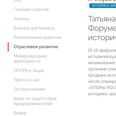
Все
ИСТОРИКО-АРХ
Главные события
Татьяна
Анонсы
Форуме
Важное для бизнеса
истори
Региональное развитие
Отраслевое развитие
15-16 феврал
Международная
историческую
деятельность
налаживание
органами влас
ОПОРА в лицах
продаже исто
Пресса о нас
числе спикер
«ОПОРЫ РОСС
Особое мнение
историко-арх
Бюро по защите прав
предпринимателей
Видео