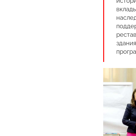
истори
вклад
наслед
подде
рестав
здани
програ