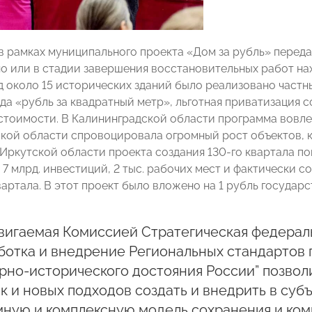
 в рамках муниципального проекта «Дом за рубль» переда
о или в стадии завершения восстановительных работ нахо
д около 15 исторических зданий было реализовано част
да «рубль за квадратный метр», льготная приватизация с
стоимости. В Калининградской области программа вовл
кой области спровоцировала огромный рост объектов, к
 Иркутской области проекта создания 130-го квартала п
 7 млрд. инвестиций, 2 тыс. рабочих мест и фактически
вартала. В этот проект было вложено на 1 рубль государ
вигаемая Комиссией Стратегическая федерал
аботка и внедрение Региональных стандарто
рно-исторического достояния России” позвол
к и новых подходов создать и внедрить в су
ную и комплексную модель сохранения и ком