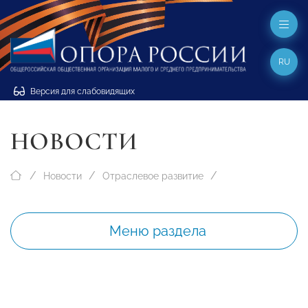
RU
Версия для слабовидящих
НОВОСТИ
Новости
Отраслевое развитие
Меню раздела