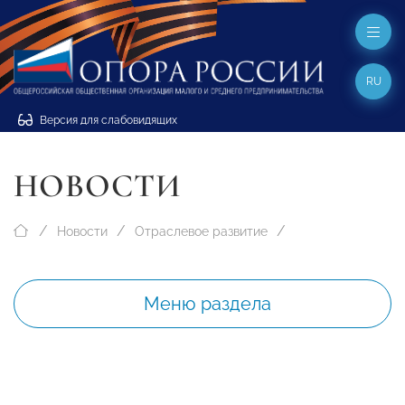
RU
Версия для слабовидящих
НОВОСТИ
Новости
Отраслевое развитие
Меню раздела