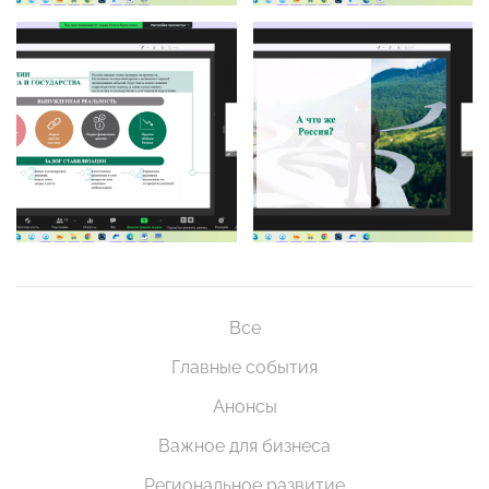
Все
Главные события
Анонсы
Важное для бизнеса
Региональное развитие