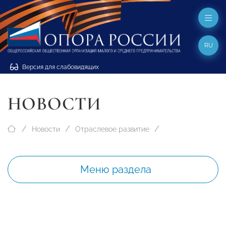
RU
Версия для слабовидящих
НОВОСТИ
Новости
Отраслевое развитие
Меню раздела