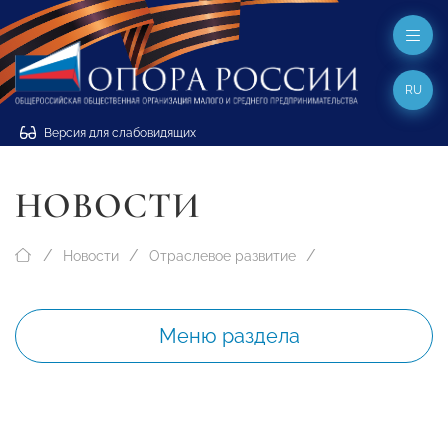
RU
Версия для слабовидящих
НОВОСТИ
Новости
Отраслевое развитие
Меню раздела