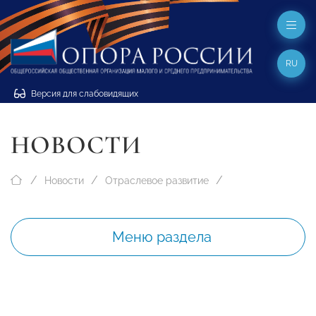
RU
Версия для слабовидящих
НОВОСТИ
Новости
Отраслевое развитие
Меню раздела