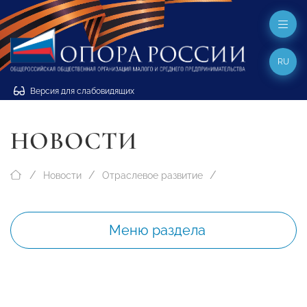
RU
Версия для слабовидящих
НОВОСТИ
Новости
Отраслевое развитие
Меню раздела