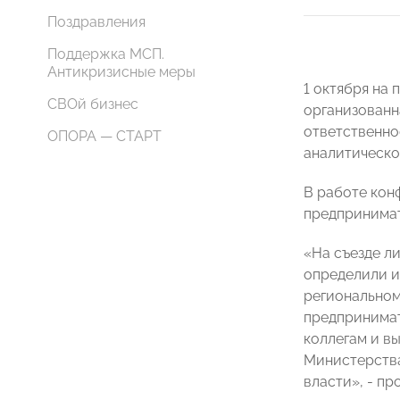
Поздравления
Поддержка МСП.
Антикризисные меры
1 октября на
СВОй бизнес
организованн
ответственно
ОПОРА — СТАРТ
аналитическо
В работе ко
предпринима
«На съезде л
определили и
региональном
предпринимат
коллегам и в
Министерства
власти», - п