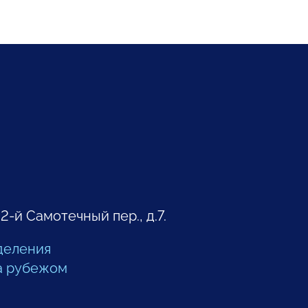
 2-й Самотечный пер., д.7.
деления
а рубежом