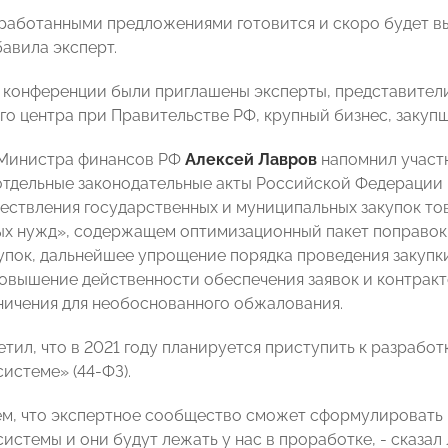
работанными предложениями готовится и скоро будет в
бавила эксперт.
в конференции были приглашены эксперты, представител
го центра при Правительстве РФ, крупный бизнес, закуп
 Министра финансов РФ
Алексей Лавров
напомнил участ
отдельные законодательные акты Российской Федерации
ествления государственных и муниципальных закупок това
х нужд», содержащем оптимизационный пакет поправок 
упок, дальнейшее упрощение порядка проведения закупк
повышение действенности обеспечения заявок и контрак
аничения для необоснованного обжалования.
тил, что в 2021 году планируется приступить к разработ
истеме» (44-ФЗ).
м, что экспертное сообщество сможет сформулировать
истемы и они будут лежать у нас в проработке, - сказал