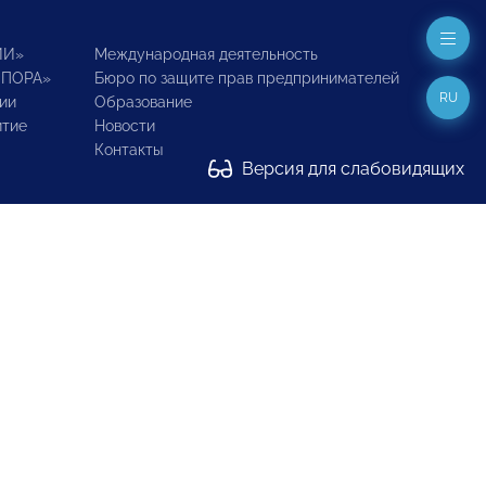
ИИ»
Международная деятельность
ОПОРА»
Бюро по защите прав предпринимателей
RU
ии
Образование
итие
Новости
Контакты
Версия для слабовидящих