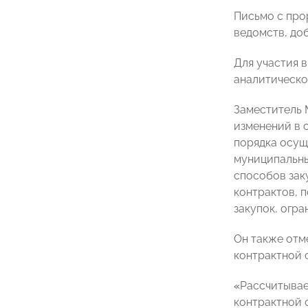
Письмо с про
ведомств, до
Для участия 
аналитическо
Заместитель
изменений в 
порядка осущ
муниципальны
способов зак
контрактов, 
закупок, огр
Он также отме
контрактной с
«
Рассчитывае
контрактной с