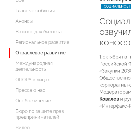
Все
СОЦИАЛЬНОЕ 
Главные события
Социал
Анонсы
озвучи
Важное для бизнеса
конфер
Региональное развитие
Отраслевое развитие
1 октября на
Международная
Российской 
деятельность
«Закупки 203
Общественной
ОПОРА в лицах
корпоративно
Пресса о нас
Модераторам
Ковалев
и ру
Особое мнение
«Интерфакс-
Бюро по защите прав
предпринимателей
Видео