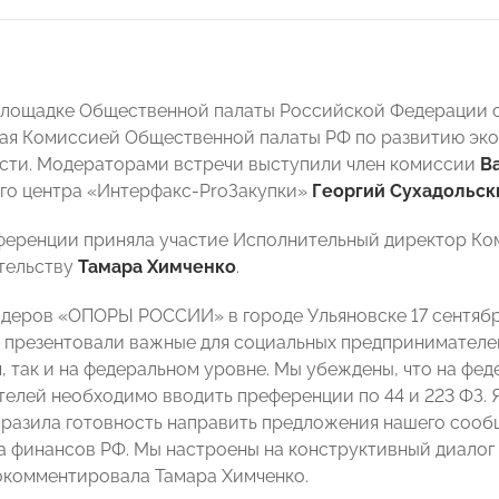
 площадке Общественной палаты Российской Федерации 
ая Комиссией Общественной палаты РФ по развитию эк
сти. Модераторами встречи выступили член комиссии
В
го центра «Интерфакс-ProЗакупки»
Георгий Сухадольск
нференции приняла участие Исполнительный директор 
тельству
Тамара Химченко
.
идеров «ОПОРЫ РОССИИ» в городе Ульяновске 17 сентяб
 презентовали важные для социальных предпринимателе
, так и на федеральном уровне. Мы убеждены, что на фе
елей необходимо вводить преференции по 44 и 223 ФЗ. 
ыразила готовность направить предложения нашего сооб
 финансов РФ. Мы настроены на конструктивный диалог
рокомментировала Тамара Химченко.