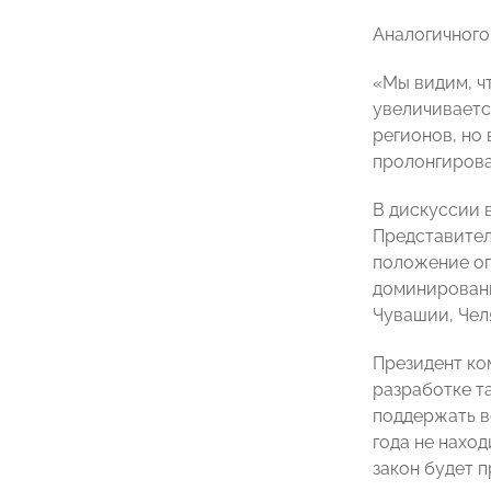
Аналогичного
«Мы видим, ч
увеличиваетс
регионов, но
пролонгирова
В дискуссии 
Представител
положение оп
доминировани
Чувашии, Чел
Президент ко
разработке т
поддержать в
года не наход
закон будет 