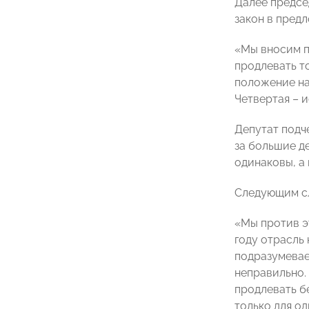
Далее предсе
закон в пред
«Мы вносим по
продлевать т
положение на
Четвертая – и
Депутат подч
за большие д
одинаковы, а 
Следующим сл
«Мы против эт
году отрасль 
подразумевае
неправильно.
продлевать б
только для од