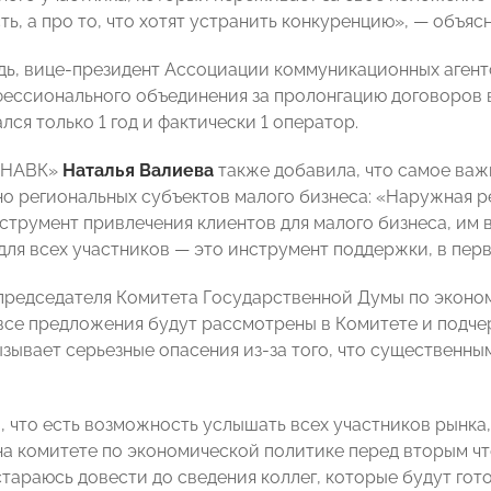
ть, а про то, что хотят устранить конкуренцию», — объя
дь, вице-президент Ассоциации коммуникационных аген
ессионального объединения за пролонгацию договоров в
ся только 1 год и фактически 1 оператор.
 «НАВК»
Наталья Валиева
также добавила, что самое важ
но региональных субъектов малого бизнеса: «Наружная 
струмент привлечения клиентов для малого бизнеса, им 
для всех участников — это инструмент поддержки, в перв
председателя Комитета Государственной Думы по эконо
 все предложения будут рассмотрены в Комитете и подчер
ызывает серьезные опасения из-за того, что существенн
, что есть возможность услышать всех участников рынка,
а комитете по экономической политике перед вторым чтен
стараюсь довести до сведения коллег, которые будут гот