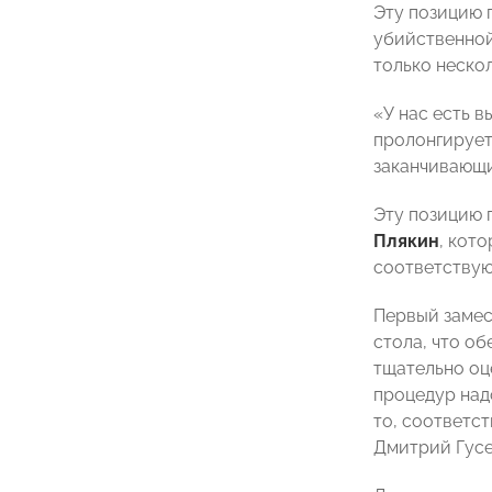
Эту позицию
убийственной
только неско
«У нас есть 
пролонгирует
заканчивающи
Эту позицию 
Плякин
, кот
соответствую
Первый замес
стола, что о
тщательно оц
процедур над
то, соответст
Дмитрий Гусе