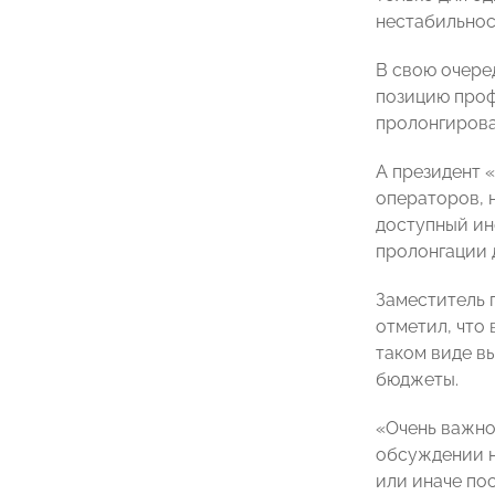
нестабильнос
В свою очере
позицию проф
пролонгировал
А президент
операторов, 
доступный ин
пролонгации 
Заместитель 
отметил, что
таком виде в
бюджеты.
«Очень важно
обсуждении н
или иначе по