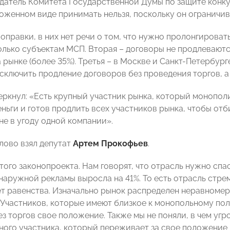
датель Комитета Государственной Думы по защите кон
ложенном виде принимать нельзя, поскольку он ограничи
правки, в них нет речи о том, что нужно пролонгировать
олько субъектам МСП. Вторая – договоры не продлеваю
 рынке (более 35%). Третья – в Москве и Санкт-Петербур
сключить продление договоров без проведения торгов, а т
еркнул: «Есть крупный участник рынка, который монопол
еньги и готов продлить всех участников рынка, чтобы от
не в угоду одной компании».
ово взял депутат
Артем Прокофьев
.
ого законопроекта. Нам говорят, что отрасль нужно спаса
наружной рекламы выросла на 41%. То есть отрасль стре
т равенства. Изначально рынок распределен неравномер
 Участников, которые имеют близкое к монопольному по
ез торгов свое положение. Также мы не поняли, в чем уг
ного участника, который переживает за свое положение н