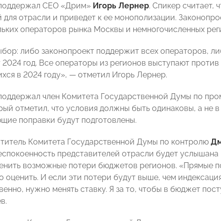
 поддержал
СЕО «Дрим»
Игорь Лернер
. Спикер считает,
 для отрасли и приведет к ее монополизации. Законопро
льких операторов рынка Москвы и немногочисленных ре
выбор: либо законопроект поддержит всех операторов, л
 2024 год. Все операторы из регионов выступают против
хся в 2024 году», — отметил Игорь Лернер.
поддержал член Комитета Государственной Думы по пр
орый отметил, что условия должны быть одинаковы, а не в
щие поправки будут подготовлены.
титель Комитета Государственной Думы по контролю
Дм
беспокоенность представителей отрасли будет услышана 
енить возможные потери бюджетов регионов. «Прямые п
о оценить. И если эти потери будут выше, чем индексац
венно, нужно менять ставку. Я за то, чтобы в бюджет пос
в.