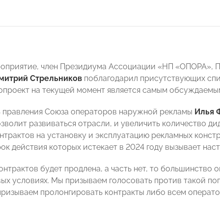
роприятие, член Президиума Ассоциации «НП «ОПОРА»,
митрий Стрельников
поблагодарил присутствующих спик
опроект на текущей момент является самым обсуждаемы
 правления Союза операторов наружной рекламы
Илья 
зволит развиваться отрасли, и увеличить количество д
нтрактов на установку и эксплуатацию рекламных констру
рок действия которых истекает в 2024 году вызывает нас
онтрактов будет продлена, а часть нет, то большинство 
ых условиях. Мы призываем голосовать против такой поп
призываем пролонгировать контракты либо всем операто