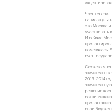
акцентировал
Член генерал
написан для 
это Москва и
участвовать 
И сейчас Моск
пролонгирова
поменялась. 
счет государ
Схожего мнен
значительные
2013–2014 го
значительную
решение косн
сотни миллиа
пролонгацию,
свои бюджеты