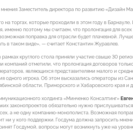
 мнения Заместитель директора по развитию «Дизайн М
то на торгах, которые проходили в этом году в Барнауле
я, именно поэтому мы считаем, что пролонгация для всех
 возможная поправка для отрасли будет плачевной. Лучш
ть в таком виде», — считает Константин Журавлев.
в рамках круглого стола приняли участие свыше 30 реги
и компаний отметили, что пролонгация договоров тольк
ераторов, являющихся представителями малого и среднег
я одного игрока. Об этом высказались операторы из Сан
ябинской области, Приморского и Хабаровского края и д
ммуникационного холдинга «Минченко Консалтинг»
Евге
аких законопроектов обязательно нужно прислушиваться 
сех, а не одну компанию-монополиста. Возможная попра
ит ни у кого поддержки. Госдума должна запросить мнени
принят Госдумой, вопросы могут возникнуть уже на уров