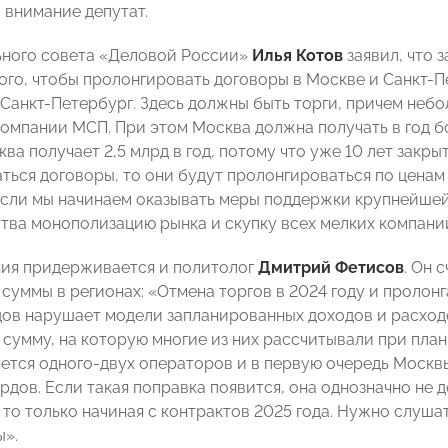
 внимание депутат.
ьного совета «Деловой России»
Илья Котов
заявил, что 
того, чтобы пролонгировать договоры в Москве и Санкт-П
 Санкт-Петербург. Здесь должны быть торги, причем небо
компании МСП. При этом Москва должна получать в год бо
ва получает 2,5 млрд в год, потому что уже 10 лет закры
ться договоры, то они будут пролонгироваться по ценам 
Если мы начинаем оказывать меры поддержки крупнейшей
ства монополизацию рынка и скупку всех мелких компани
ия придерживается и политолог
Дмитрий Фетисов
. Он 
 суммы в регионах: «Отмена торгов в 2024 году и проло
дов нарушает модели запланированных доходов и расхо
 сумму, на которую многие из них рассчитывали при план
ется одного-двух операторов и в первую очередь Москвы
рдов. Если такая поправка появится, она однозначно не 
 то только начиная с контрактов 2025 года. Нужно слуш
».