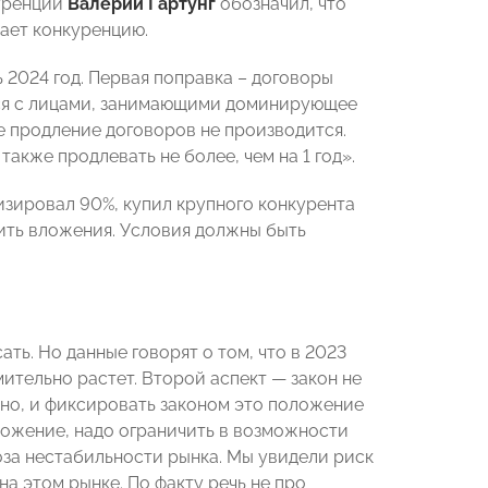
куренции
Валерий Гартунг
обозначил, что
вает конкуренцию.
 2024 год. Первая поправка – договоры
тся с лицами, занимающими доминирующее
ге продление договоров не производится.
акже продлевать не более, чем на 1 год».
изировал 90%, купил крупного конкурента
бить вложения. Условия должны быть
ть. Но данные говорят о том, что в 2023
мительно растет. Второй аспект — закон не
но, и фиксировать законом это положение
ложение, надо ограничить в возможности
роза нестабильности рынка. Мы увидели риск
а этом рынке. По факту речь не про