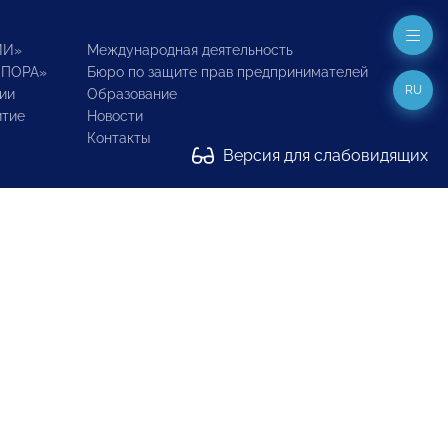
ИИ»
Международная деятельность
ОПОРА»
Бюро по защите прав предпринимателей
RU
ии
Образование
итие
Новости
Контакты
Версия для слабовидящих