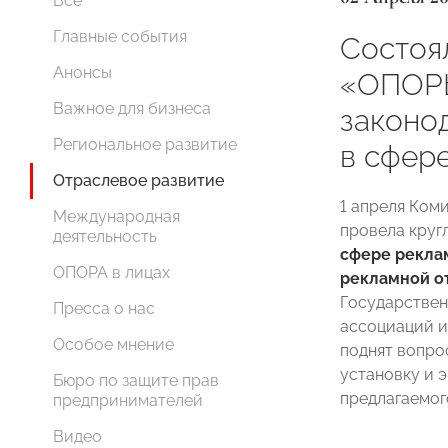
Все
Главные события
Состоя
Анонсы
«ОПОР
Важное для бизнеса
законо
Региональное развитие
в сфер
Отраслевое развитие
1 апреля Ко
Международная
провела круг
деятельность
сфере реклам
ОПОРА в лицах
рекламной о
Государствен
Пресса о нас
ассоциаций и
Особое мнение
поднят вопро
установку и 
Бюро по защите прав
предлагаемог
предпринимателей
Видео