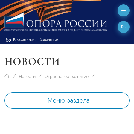
RU
Версия для слабовидящих
НОВОСТИ
Новости
Отраслевое развитие
Меню раздела