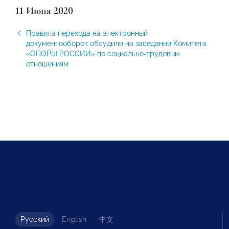
11 Июня 2020
Правила перехода на электронный
документооборот обсудили на заседании Комитета
«ОПОРЫ РОССИИ» по социально-трудовым
отношениям
Русский
English
中文