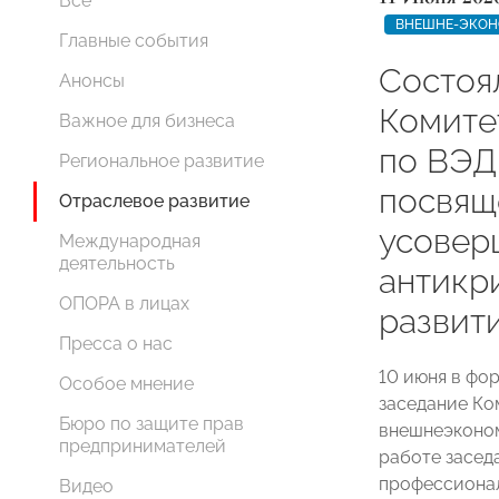
Все
ВНЕШНЕ-ЭКОН
Главные события
Состоя
Анонсы
Комит
Важное для бизнеса
по ВЭД
Региональное развитие
посвящ
Отраслевое развитие
усовер
Международная
деятельность
антикр
ОПОРА в лицах
развит
Пресса о нас
10 июня в фо
Особое мнение
заседание К
Бюро по защите прав
внешнеэконом
предпринимателей
работе засед
профессионал
Видео