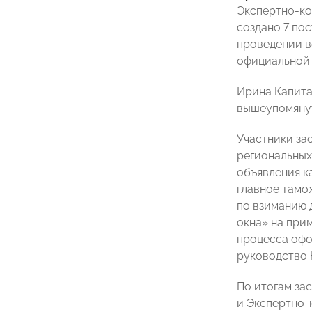
Экспертно-ко
создано 7 по
проведении в
официальной 
Ирина Капита
вышеупомянут
Участники за
региональных
объявления к
главное тамо
по взиманию 
окна» на при
процесса офо
руководство 
По итогам за
и Экспертно-