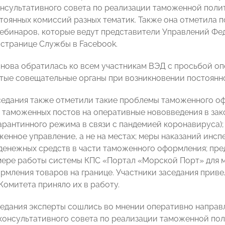
нсультативного совета по реализации таможенной полит
стоянных комиссий разных тематик. Также она отметила 
ебинаров, которые ведут представители Управлений Ф
странице Службы в Facebook.
нова обратилась ко всем участникам ВЭД с просьбой о
ые совещательные органы при возникновении постоянно
седания также отметили такие проблемы таможенного о
 таможенных постов на оперативные нововведения в зако
арантинного режима в связи с пандемией коронавируса)
женное управление, а не на местах; меры наказаний инс
денежных средств в части таможенного оформления; пр
мере работы системы КПС «Портал «Морской Порт» для 
рмления товаров на границе. Участники заседания приве
Комитета приняло их в работу.
седания эксперты сошлись во мнении оперативно направ
консультативного совета по реализации таможенной пол