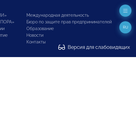
ИИ»
Международная деятельность
ОПОРА»
Бюро по защите прав предпринимателей
RU
ии
Образование
итие
Новости
Контакты
Версия для слабовидящих