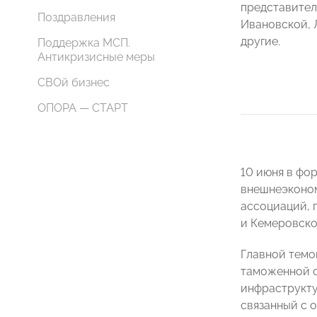
представител
Поздравления
Ивановской, 
другие.
Поддержка МСП.
Антикризисные меры
СВОй бизнес
ОПОРА — СТАРТ
10 июня в фо
внешнеэконом
ассоциаций, 
и Кемеровско
Главной темо
таможенной с
инфраструкту
связанный с 