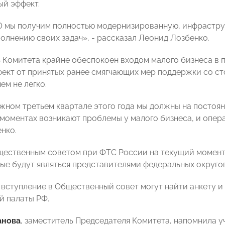
й эффект.
0 мы получим полностью модернизированную, инфрастр
полнению своих задач», - рассказал Леонид Лозбенко
.
 Комитета крайне обеспокоен входом малого бизнеса в 
ект от принятых ранее смягчающих мер поддержки со с
нем не легко.
жном третьем квартале этого года мы должны на постоя
 моментах возникают проблемы у малого бизнеса, и опер
нко.
щественным советом при ФТС России на текущий момент 
рые будут являться представителями федеральных округов
 вступление в Общественный совет могут найти анкету и
 палаты РФ.
анова
, заместитель Председателя Комитета, напомнила у