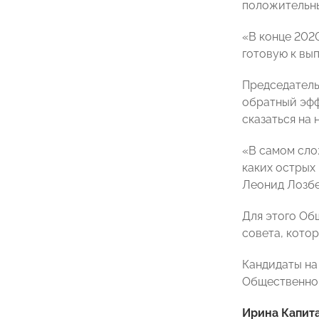
положительны
«В конце 202
готовую к вы
Председатель
обратный эфф
сказаться на 
«В самом сло
каких острых
Леонид Лозбе
Для этого Об
совета, кото
Кандидаты на
Общественной
Ирина Капит