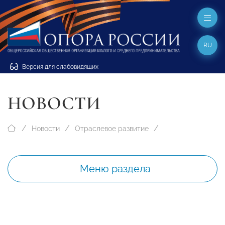
RU
Версия для слабовидящих
НОВОСТИ
Новости
Отраслевое развитие
Меню раздела