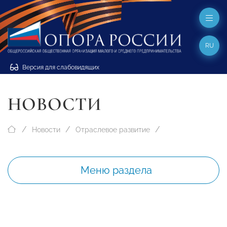
RU
Версия для слабовидящих
НОВОСТИ
Новости
Отраслевое развитие
Меню раздела