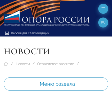
RU
Версия для слабовидящих
НОВОСТИ
Новости
Отраслевое развитие
Меню раздела