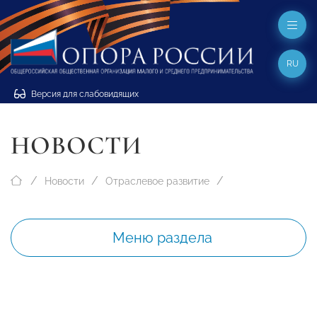
RU
Версия для слабовидящих
НОВОСТИ
Новости
Отраслевое развитие
Меню раздела