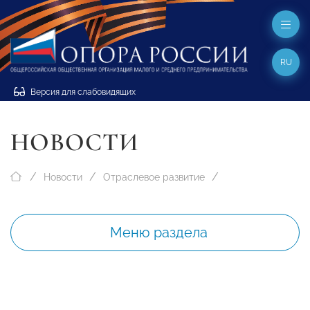
RU
Версия для слабовидящих
НОВОСТИ
Новости
Отраслевое развитие
Меню раздела