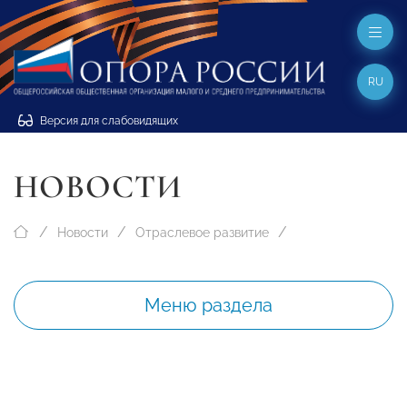
RU
Версия для слабовидящих
НОВОСТИ
Новости
Отраслевое развитие
Меню раздела