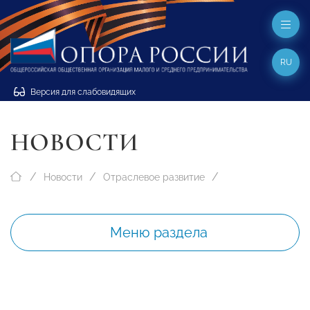
RU
Версия для слабовидящих
НОВОСТИ
Новости
Отраслевое развитие
Меню раздела