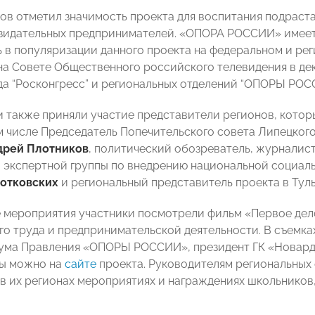
ов отметил значимость проекта для воспитания подраста
зидательных предпринимателей. «ОПОРА РОССИИ» имеет 
 в популяризации данного проекта на федеральном и ре
на Совете Общественного российского телевидения в дек
а “Росконгресс” и региональных отделений “ОПОРЫ РОСС
 также приняли участие представители регионов, которы
ом числе Председатель Попечительского совета Липецко
дрей Плотников
, политический обозреватель, журналис
 экспертной группы по внедрению национальной социал
отковских
и региональный представитель проекта в Тул
 мероприятия участники посмотрели фильм «Первое дело
го труда и предпринимательской деятельности. В съемк
иума Правления «ОПОРЫ РОССИИ», президент ГК «Новар
мы можно на
сайте
проекта. Руководителям региональных
в их регионах мероприятиях и награждениях школьников, 