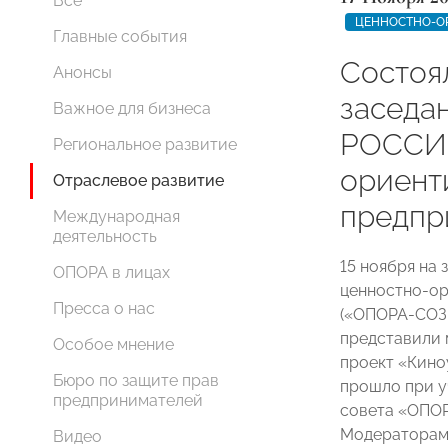
Все
ЦЕННОСТНО-О
Главные события
Состоя
Анонсы
заседа
Важное для бизнеса
РОССИИ
Региональное развитие
ориент
Отраслевое развитие
предпр
Международная
деятельность
15 ноября на
ОПОРА в лицах
ценностно-о
Пресса о нас
(«ОПОРА-СОЗ
представили
Особое мнение
проект «Кино
Бюро по защите прав
прошло при у
предпринимателей
совета «ОП
Модераторам
Видео