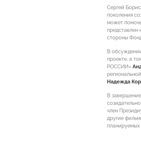
Сергей Борис
поколения со
может помочь
представлен 
стороны Фонд
В обсуждении
проекте, в т
РОССИИ»
Ан
региональной
Надежда Кор
В завершение
созидательно
член Презид
другие филь
планируемых 