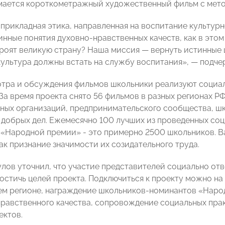
мается короткометражный художественный фильм с мето
о прикладная этика, направленная на воспитание культур
инные понятия духовно-нравственных качеств, как в этом
роят великую страну? Наша миссия — вернуть истинные ц
культура должны встать на службу воспитания», — подче
тра и обсуждения фильмов школьники реализуют социа
 За время проекта снято 56 фильмов в разных регионах Р
ных организаций, предпринимательского сообщества, ш
 добрых дел. Ежемесячно 100 лучших из проведенных соц
«Народной премии» - это примерно 2500 школьников. В
ак признание значимости их созидательного труда.
лов уточнил, что участие представителей социально от
остичь целей проекта. Подключиться к проекту можно на
ем регионе, награждение школьников-номинантов «Наро
равственного качества, сопровождение социальных прак
ектов.