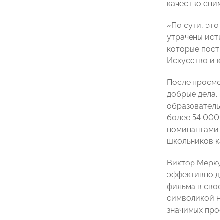
качество сни
«По сути, эт
утрачены ист
которые пост
Искусство и 
После просмо
добрые дела.
образователь
более 54 000
номинантами 
школьников к
Виктор Мерку
эффективно д
фильма в сво
символикой н
значимых про