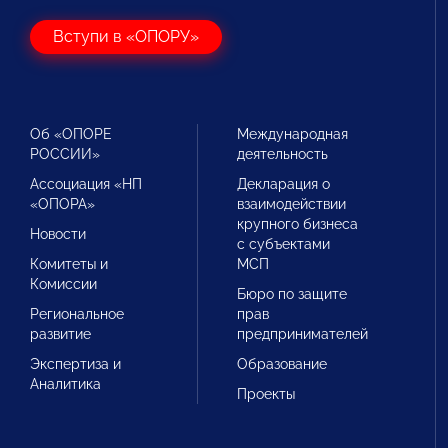
Вступи в «ОПОРУ»
Об «ОПОРЕ
Международная
РОССИИ»
деятельность
Ассоциация «НП
Декларация о
«ОПОРА»
взаимодействии
крупного бизнеса
Новости
с субъектами
Комитеты и
МСП
Комиссии
Бюро по защите
Региональное
прав
развитие
предпринимателей
Экспертиза и
Образование
Аналитика
Проекты