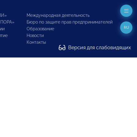
ИИ»
Международная деятельность
ОПОРА»
Бюро по защите прав предпринимателей
RU
ии
Образование
итие
Новости
Контакты
Версия для слабовидящих