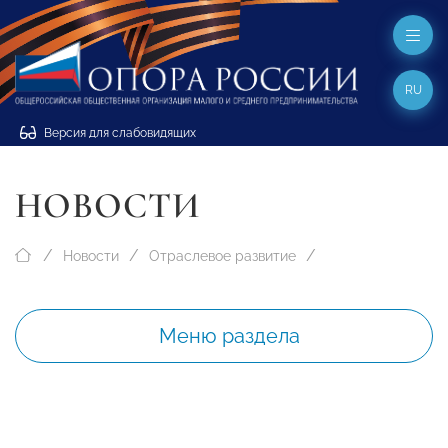
RU
Версия для слабовидящих
НОВОСТИ
Новости
Отраслевое развитие
Меню раздела