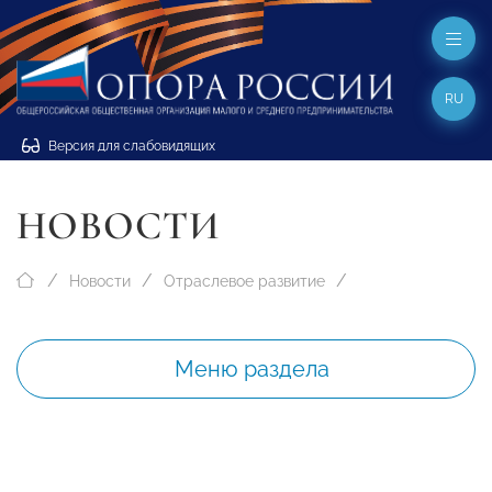
RU
Версия для слабовидящих
НОВОСТИ
Новости
Отраслевое развитие
Меню раздела