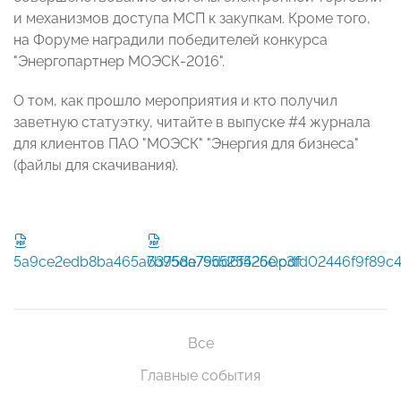
и механизмов доступа МСП к закупкам. Кроме того,
на Форуме наградили победителей конкурса
"Энергопартнер МОЭСК-2016".
О том, как прошло мероприятия и кто получил
заветную статуэтку, читайте в выпуске #4 журнала
для клиентов ПАО "МОЭСК" "Энергия для бизнеса"
(файлы для скачивания).
5a9ce2edb8ba465a7b958a79dd6f525e.pdf
6375de7555254260c3fd02446f9f89c4
Все
Главные события