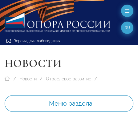
RU
Версия для слабовидящих
НОВОСТИ
Новости
Отраслевое развитие
Меню раздела