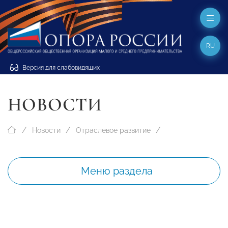
RU
Версия для слабовидящих
НОВОСТИ
Новости
Отраслевое развитие
Меню раздела